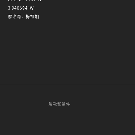
3.940694ºW
摩洛哥，梅祖加
条款和条件