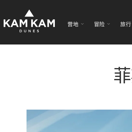
营地
冒险
旅行
菲