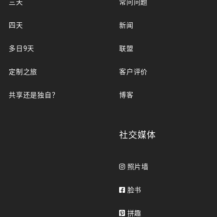
三天
常问问题
四天
新闻
多日9天
联盟
定制之旅
客户评价
共享还是独自？
博客
社交媒体
照片墙
脸书
拼趣