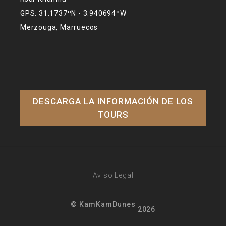
GPS: 31.1737ºN - 3.940694ºW
Merzouga, Marruecos
DESCARGA LA INFORMACIÓN DE LOS
TOURS
Aviso Legal
© KamKamDunes
2026