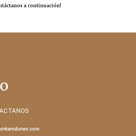
ntáctanos a continuación!
do
ACTANOS
amkamdunes.com