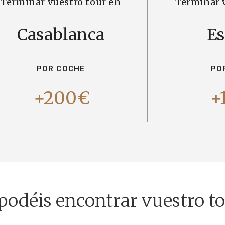
Terminar vuestro tour en
Terminar 
Casablanca
Es
POR COCHE
PO
+200€
+
podéis encontrar vuestro t