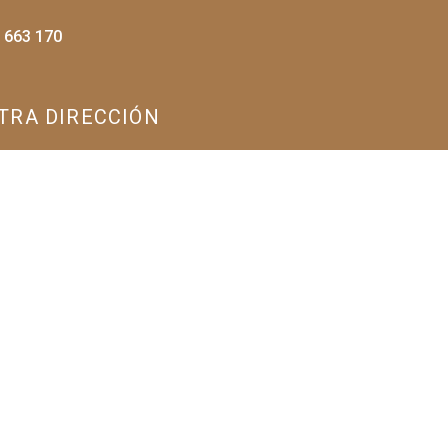
 663 170
TRA DIRECCIÓN
m Dunes
am Kamhlia
.1737ºN – 3.940694ºW
ga, Marruecos