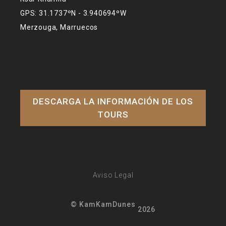
GPS: 31.1737ºN - 3.940694ºW
Merzouga, Marruecos
DESCARGA LA INFORMACIÓN DE LOS
TOURS
Aviso Legal
© KamKamDunes
2026