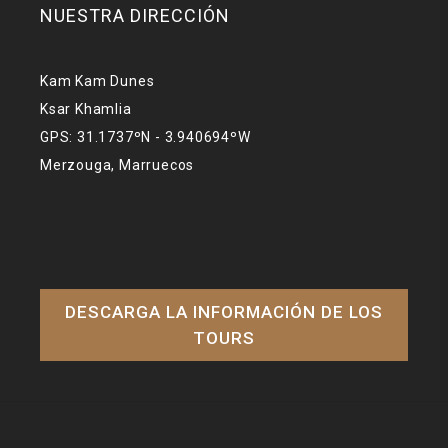
NUESTRA DIRECCIÓN
Kam Kam Dunes
Ksar Khamlia
GPS: 31.1737ºN - 3.940694ºW
Merzouga, Marruecos
DESCARGA LA INFORMACIÓN DE LOS
TOURS