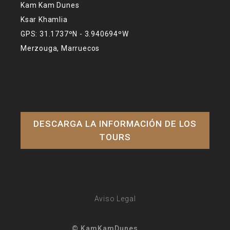
Kam Kam Dunes
Ksar Khamlia
GPS: 31.1737ºN - 3.940694ºW
Merzouga, Marruecos
DESCARGA LA INFORMACIÓN DE LOS
TOURS
Aviso Legal
© KamKamDunes