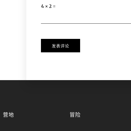
4 × 2 =
营地
冒险