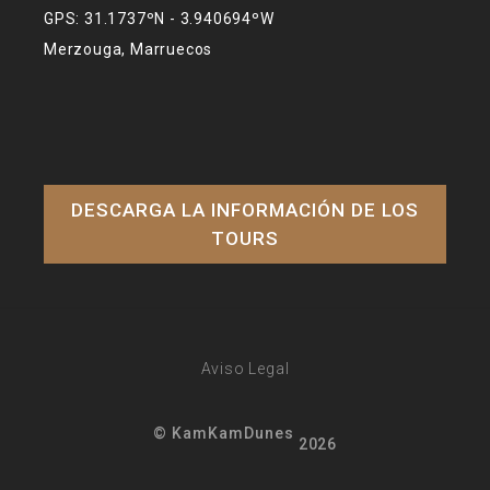
GPS: 31.1737ºN - 3.940694ºW
Merzouga, Marruecos
DESCARGA LA INFORMACIÓN DE LOS
TOURS
Aviso Legal
© KamKamDunes
2026