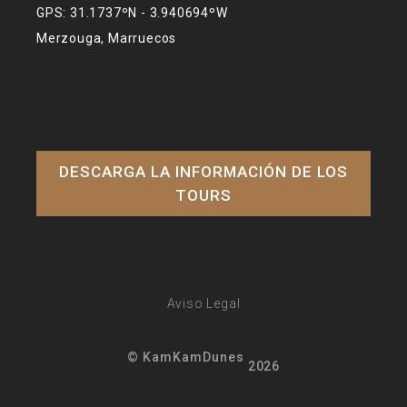
GPS: 31.1737ºN - 3.940694ºW
Merzouga, Marruecos
DESCARGA LA INFORMACIÓN DE LOS
TOURS
Aviso Legal
© KamKamDunes
2026